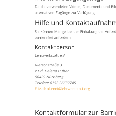
Da die verwendeten Videos, Dokumente und Bilder
alternativen Zugänge zur Verfügung.
Hilfe und Kontaktaufnah
Sie können Mängel bei der Einhaltung der Anforde
barrierefrei anfordern.
Kontaktperson
Lehr:werkstatt e.V.
Rietschstraße 3
z.Hd. Helena Huber
90429 Nürnberg
TelTelefoTeeTTele
Telefon: 0152 26632745
E-
E-Mail: alumni@lehrwerkstatt.
org
Mail:
Kontaktformular zur Barrie