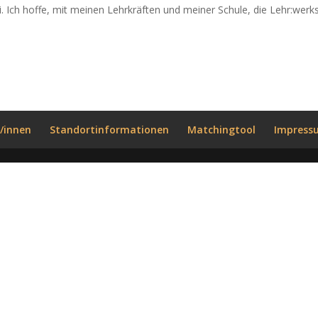
i. Ich hoffe, mit meinen Lehrkräften und meiner Schule, die Lehr:werks
/innen
Standortinformationen
Matchingtool
Impress