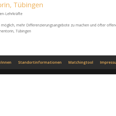
orin, Tübingen
en-Lehrkräfte
 möglich, mehr Differenzierungsangebote zu machen und öfter offen
mentorin, Tübingen
/innen
Standortinformationen
Matchingtool
Impress